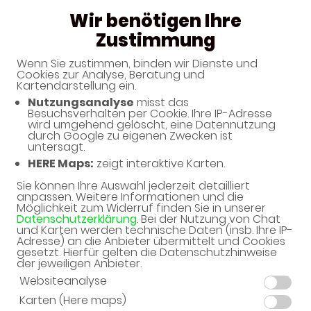
Wir benötigen Ihre
Zustimmung
Wenn Sie zustimmen, binden wir Dienste und
Haben Sie noch Fragen?
Cookies zur Analyse, Beratung und
Kartendarstellung ein.
Nutzungsanalyse
misst das
Dann schreiben Sie uns einfach eine Nachricht oder
Besuchsverhalten per Cookie. Ihre IP-Adresse
rufen Sie uns direkt unter 0851 - 72302 an. Wir helfen
wird umgehend gelöscht, eine Datennutzung
durch Google zu eigenen Zwecken ist
Ihnen gerne weiter.
untersagt.
HERE Maps:
zeigt interaktive Karten.
Sie können Ihre Auswahl jederzeit detailliert
Ihre Daten
anpassen. Weitere Informationen und die
Möglichkeit zum Widerruf finden Sie in unserer
Vorname*
Datenschutzerklärung
. Bei der Nutzung von Chat
und Karten werden technische Daten (insb. Ihre IP-
Adresse) an die Anbieter übermittelt und Cookies
gesetzt. Hierfür gelten die Datenschutzhinweise
der jeweiligen Anbieter.
Name*
Websiteanalyse
Karten (Here maps)