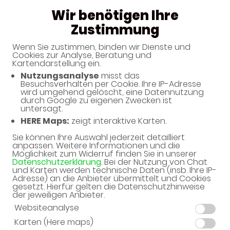
Wir benötigen Ihre
Zustimmung
Wenn Sie zustimmen, binden wir Dienste und
Cookies zur Analyse, Beratung und
Unverbindliche Arzneimittel-
Kartendarstellung ein.
Reservierung
Nutzungsanalyse
misst das
Besuchsverhalten per Cookie. Ihre IP-Adresse
Nibelungen-Apotheke
wird umgehend gelöscht, eine Datennutzung
durch Google zu eigenen Zwecken ist
Nibelungenplatz 1, 94032 Passau
untersagt.
HERE Maps:
zeigt interaktive Karten.
Eine Bearbeitung und Abholung der unverbindlichen
Arzneimittel-Reservierung ist nur während der
Sie können Ihre Auswahl jederzeit detailliert
anpassen. Weitere Informationen und die
Öffnungszeiten möglich.
Möglichkeit zum Widerruf finden Sie in unserer
Datenschutzerklärung
. Bei der Nutzung von Chat
und Karten werden technische Daten (insb. Ihre IP-
Adresse) an die Anbieter übermittelt und Cookies
gesetzt. Hierfür gelten die Datenschutzhinweise
der jeweiligen Anbieter.
Websiteanalyse
Karten (Here maps)